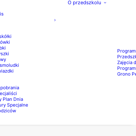
O przedszkolu
is
skółki
ówki
bki
Program
szki
Przedsz
owy
Zajęcia
smoludki
Programy
iazdki
Grono P
o pobrania
ecjaliści
 Plan Dnia
ry Specjalne
odziców