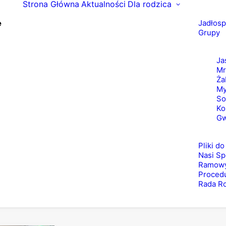
Strona Główna
Aktualności
Dla rodzica
Jadłosp
Grupy
Ja
Mr
Ża
My
S
Ko
Gw
Pliki d
Nasi Sp
Ramowy
Procedu
Rada R